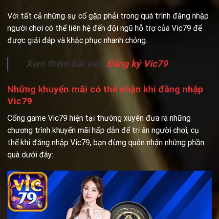
Với tất cả những sự cố gặp phải trong quá trình đăng nhập
người chơi có thể liên hệ đến đội ngũ hỗ trợ của Vic79 để
được giải đáp và khắc phục nhanh chóng.
Xem thêm bài viết:
Đăng ký Vic79
Những khuyến mãi có thể nhận khi đăng nhập
Vic79
Cổng game Vic79 hiện tại thường xuyên đưa ra những
chương trình khuyến mãi hấp dẫn để tri ân người chơi, cụ
thể khi đăng nhập Vic79, bạn đừng quên nhận những phần
quà dưới đây: