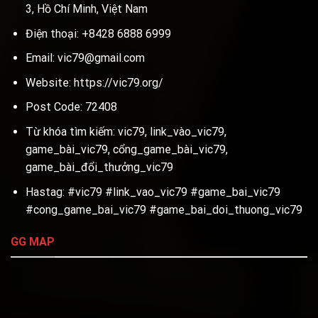
3, Hồ Chí Minh, Việt Nam
Điện thoại: +8428 6888 6999
Email:
vic79@gmail.com
Website: https://vic79.org/
Post Code: 72408
Từ khóa tìm kiếm: vic79, link_vào_vic79,
game_bài_vic79, cổng_game_bài_vic79,
game_bài_đổi_thưởng_vic79
Hastag: #vic79 #link_vao_vic79 #game_bai_vic79
#cong_game_bai_vic79 #game_bai_doi_thuong_vic79
GG MAP