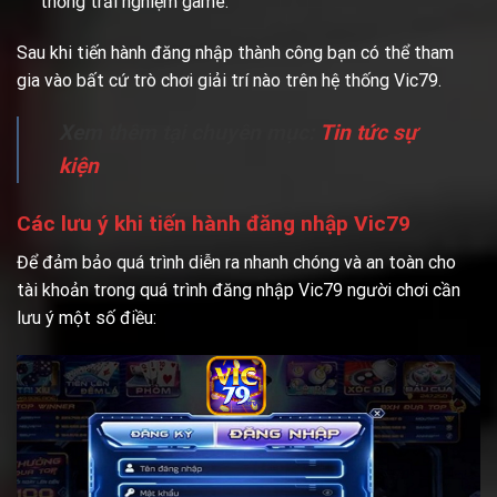
thống trải nghiệm game.
Sau khi tiến hành đăng nhập thành công bạn có thể tham
gia vào bất cứ trò chơi giải trí nào trên hệ thống Vic79.
Xem thêm tại chuyên mục:
Tin tức sự
kiện
Các lưu ý khi tiến hành đăng nhập Vic79
Để đảm bảo quá trình diễn ra nhanh chóng và an toàn cho
tài khoản trong quá trình đăng nhập Vic79 người chơi cần
lưu ý một số điều: