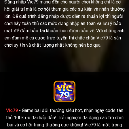
Đăng nhập Vic79 mang đến cho người chơi không chỉ là cơ
hội giải trí mà là cơ hội tham gia các sự kiện và nhận thưởng
lớn. Để quá trình đăng nhập được diễn ra thuận lợi thì người
chơi hãy tuân thủ các mức đăng nhập an toàn và lưu ý bảo
mật để đảm bảo tài khoản luôn được bảo vệ. Với những anh
em đam mê cá cược trực tuyến thì chắc chắn Vic79 là sân
chơi uy tín và chất lượng nhất không nên bỏ qua.
Vic79
- Game bài đổi thưởng siêu hot, nhận ngay code tân
thủ 100k ưu đãi hấp dẫn! Trải nghiệm đa dạng các trò chơi
bài và cơ hội trúng thưởng cực khủng!
Vic79 là một trong