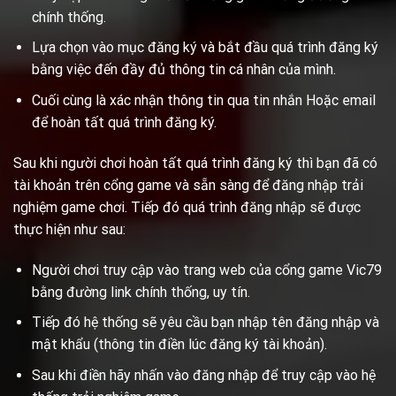
chính thống.
Lựa chọn vào mục đăng ký và bắt đầu quá trình đăng ký
bằng việc đến đầy đủ thông tin cá nhân của mình.
Cuối cùng là xác nhận thông tin qua tin nhắn Hoặc email
để hoàn tất quá trình đăng ký.
Sau khi người chơi hoàn tất quá trình đăng ký thì bạn đã có
tài khoản trên cổng game và sẵn sàng để đăng nhập trải
nghiệm game chơi. Tiếp đó quá trình đăng nhập sẽ được
thực hiện như sau:
Người chơi truy cập vào trang web của cổng game Vic79
bằng đường link chính thống, uy tín.
Tiếp đó hệ thống sẽ yêu cầu bạn nhập tên đăng nhập và
mật khẩu (thông tin điền lúc đăng ký tài khoản).
Sau khi điền hãy nhấn vào đăng nhập để truy cập vào hệ