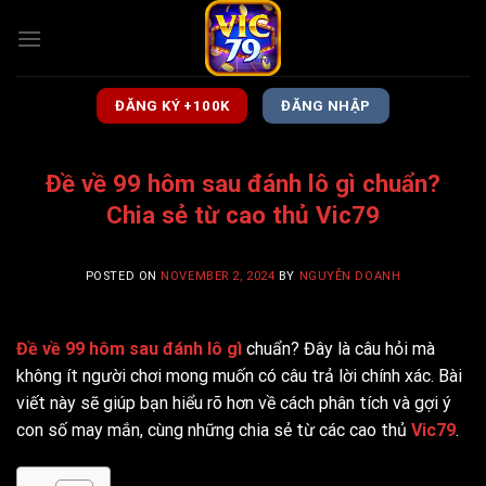
Skip
to
content
ĐĂNG KÝ +100K
ĐĂNG NHẬP
Đề về 99 hôm sau đánh lô gì chuẩn?
Chia sẻ từ cao thủ Vic79
POSTED ON
NOVEMBER 2, 2024
BY
NGUYỄN DOANH
Đề về 99 hôm sau đánh lô gì
chuẩn? Đây là câu hỏi mà
không ít người chơi mong muốn có câu trả lời chính xác. Bài
viết này sẽ giúp bạn hiểu rõ hơn về cách phân tích và gợi ý
con số may mắn, cùng những chia sẻ từ các cao thủ
Vic79
.