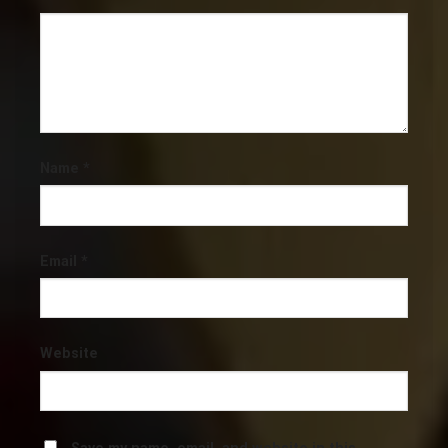
Name
*
Email
*
Website