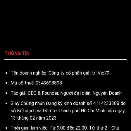
THÔNG TIN
Tên doanh nghiệp: Công ty cổ phần giải trí Vic79
Mã số thuế: 0343698898
Tác giả, CEO & Founder, Người đại diện: Nguyễn Doanh
Giấy Chứng nhận Đăng ký kinh doanh số 4114233388 do
sở Kế hoạch và Đầu tư Thành phố Hồ Chí Minh cấp ngày
13 tháng 02 năm 2023
Thời gian làm việc: Từ 9:00 đến 22:00, Từ thứ 2 - Chủ