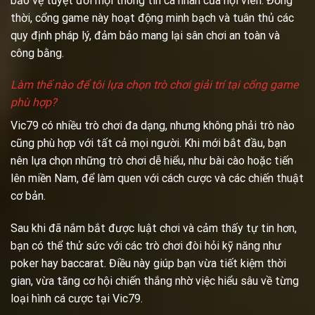
bảo vệ tuyệt đối mọi thông tin cá nhân của hội viên. Đồng
thời, cổng game này hoạt động minh bạch và tuân thủ các
quy định pháp lý, đảm bảo mang lại sân chơi an toàn và
công bằng.
Làm thế nào để tôi lựa chọn trò chơi giải trí tại cổng game
phù hợp?
Vic79 có nhiều trò chơi đa dạng, nhưng không phải trò nào
cũng phù hợp với tất cả mọi người. Khi mới bắt đầu, bạn
nên lựa chọn những trò chơi dễ hiểu, như bài cào hoặc tiến
lên miền Nam, để làm quen với cách cược và các chiến thuật
cơ bản.
Sau khi đã nắm bắt được luật chơi và cảm thấy tự tin hơn,
bạn có thể thử sức với các trò chơi đòi hỏi kỹ năng như
poker hay baccarat. Điều này giúp bạn vừa tiết kiệm thời
gian, vừa tăng cơ hội chiến thắng nhờ việc hiểu sâu về từng
loại hình cá cược tại Vic79.