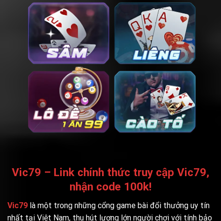
Vic79 – Link chính thức truy cập Vic79,
nhận code 100k!
Vic79
là một trong những cổng game bài đổi thưởng uy tín
nhất tại Việt Nam, thu hút lượng lớn người chơi với tính bảo