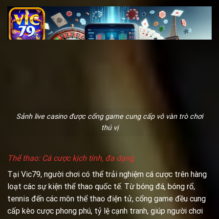
Sảnh live casino được cổng game cung cấp vô vàn trò chơi
thú vị
Thể thao: Cá cược kịch tính, đa dạng
Tại Vic79, người chơi có thể trải nghiệm cá cược trên hàng
loạt các sự kiện thể thao quốc tế. Từ bóng đá, bóng rổ,
tennis đến các môn thể thao điện tử, cổng game đều cung
cấp kèo cược phong phú, tỷ lệ cạnh tranh, giúp người chơi