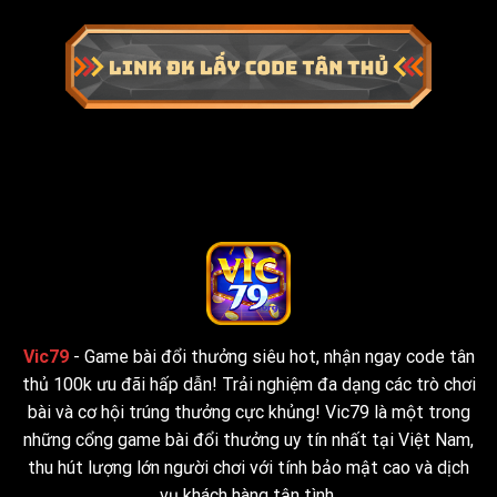
Vic79
- Game bài đổi thưởng siêu hot, nhận ngay code tân
thủ 100k ưu đãi hấp dẫn! Trải nghiệm đa dạng các trò chơi
bài và cơ hội trúng thưởng cực khủng!
Vic79 là một trong
những cổng game bài đổi thưởng uy tín nhất tại Việt Nam,
thu hút lượng lớn người chơi với tính bảo mật cao và dịch
vụ khách hàng tận tình.