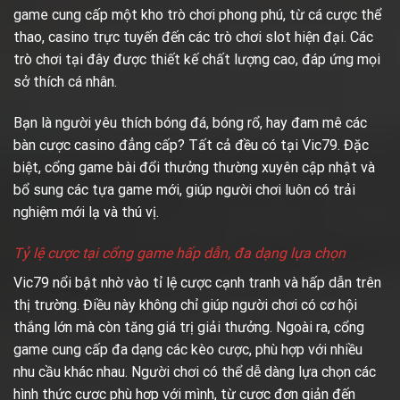
game cung cấp một kho trò chơi phong phú, từ cá cược thể
thao, casino trực tuyến đến các trò chơi slot hiện đại. Các
trò chơi tại đây được thiết kế chất lượng cao, đáp ứng mọi
sở thích cá nhân.
Bạn là người yêu thích bóng đá, bóng rổ, hay đam mê các
bàn cược casino đẳng cấp? Tất cả đều có tại Vic79. Đặc
biệt, cổng game bài đổi thưởng thường xuyên cập nhật và
bổ sung các tựa game mới, giúp người chơi luôn có trải
nghiệm mới lạ và thú vị.
Tỷ lệ cược tại cổng game hấp dẫn, đa dạng lựa chọn
Vic79 nổi bật nhờ vào tỉ lệ cược cạnh tranh và hấp dẫn trên
thị trường. Điều này không chỉ giúp người chơi có cơ hội
thắng lớn mà còn tăng giá trị giải thưởng. Ngoài ra, cổng
game cung cấp đa dạng các kèo cược, phù hợp với nhiều
nhu cầu khác nhau. Người chơi có thể dễ dàng lựa chọn các
hình thức cược phù hợp với mình, từ cược đơn giản đến