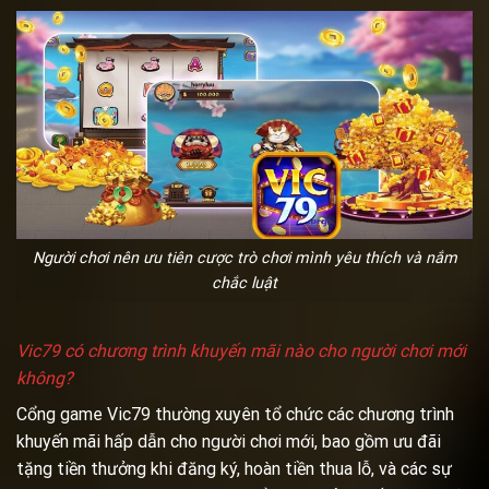
Người chơi nên ưu tiên cược trò chơi mình yêu thích và nắm
chắc luật
Vic79 có chương trình khuyến mãi nào cho người chơi mới
không?
Cổng game Vic79 thường xuyên tổ chức các chương trình
khuyến mãi hấp dẫn cho người chơi mới, bao gồm ưu đãi
tặng tiền thưởng khi đăng ký, hoàn tiền thua lỗ, và các sự