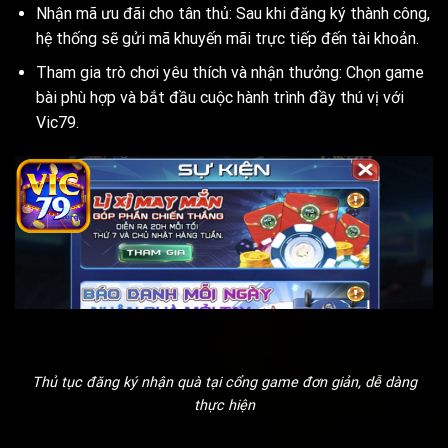
Nhận mã ưu đãi cho tân thủ: Sau khi đăng ký thành công,
hệ thống sẽ gửi mã khuyến mãi trực tiếp đến tài khoản.
Tham gia trò chơi yêu thích và nhận thưởng: Chọn game
bài phù hợp và bắt đầu cuộc hành trình đầy thú vị với
Vic79.
Thủ tục đăng ký nhận quà tại cổng game đơn giản, dễ dàng
thực hiện