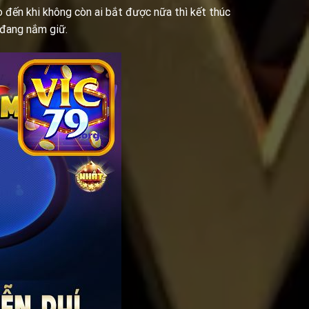
ho đến khi không còn ai bắt được nữa thì kết thúc
 đang nắm giữ.