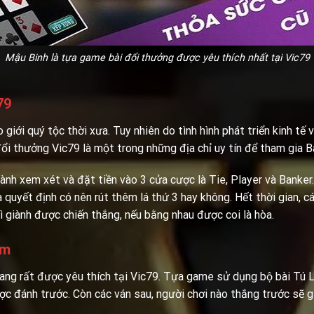
Mậu Binh là tựa game bài đổi thưởng được yêu thích nhất tại Vic79
79
 giới quý tộc thời xưa. Tuy nhiên do tình hình phát triển kinh tế
ổi thưởng Vic79 là một trong những địa chỉ uy tín để tham gia B
hành xem xét và đặt tiền vào 3 cửa cược là Tie, Player và Banker.
 quyết định có nên rút thêm lá thứ 3 hay không. Hết thời gian, c
 giành được chiến thắng, nếu bằng nhau được coi là hòa.
am
ang rất được yêu thích tại Vic79. Tựa game sử dụng bộ bài Tú L
ược đánh trước. Còn các ván sau, người chơi nào thắng trước sẽ 