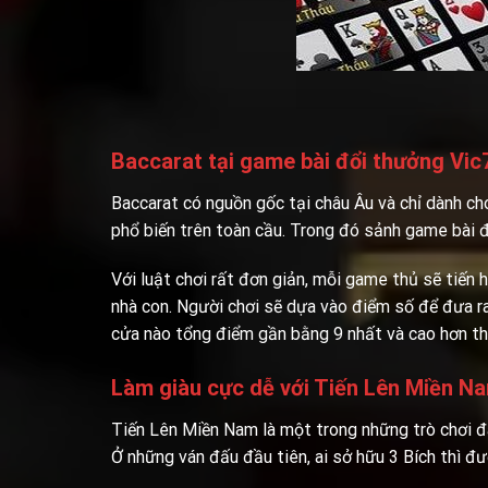
Baccarat tại game bài đổi thưởng Vic
Baccarat có nguồn gốc tại châu Âu và chỉ dành cho
phổ biến trên toàn cầu. Trong đó sảnh game bài đ
Với luật chơi rất đơn giản, mỗi game thủ sẽ tiến 
nhà con. Người chơi sẽ dựa vào điểm số để đưa ra
cửa nào tổng điểm gần bằng 9 nhất và cao hơn thì
Làm giàu cực dễ với Tiến Lên Miền N
Tiến Lên Miền Nam là một trong những trò chơi đ
Ở những ván đấu đầu tiên, ai sở hữu 3 Bích thì đ