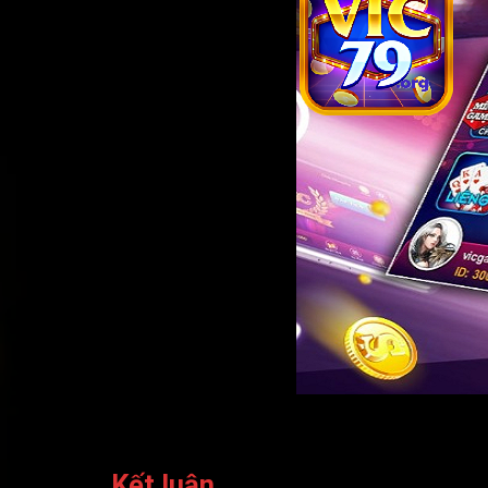
Kết luận