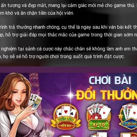
ấn tượng và đẹp mắt, mang lại cảm giác mới mẻ cho game thủ. Hơ
 khó và ăn chặn tiền của hội viên.
ình trả thưởng nhanh chóng, cụ thể là ngay sau khi ván bài kết t
ệp, hỗ trợ giải đáp mọi thắc mắc của game trong thời gian sớm 
trải nghiệm tại sảnh cá cược này chắc chắn sẽ không làm anh em 
 họ sẽ sẽ hỗ trợ người chơi trong suốt quá trình đặt cược.