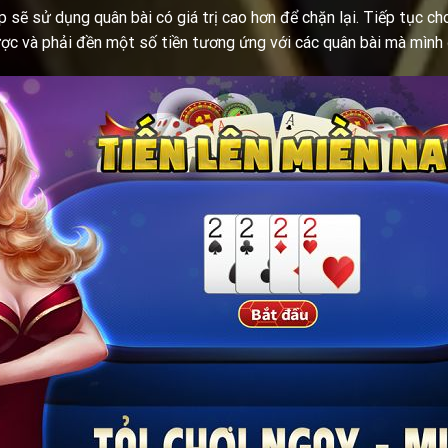
ếp sẽ sử dụng quân bài có giá trị cao hơn để chặn lại. Tiếp tục c
ược và phải đền một số tiền tương ứng với các quân bài mà mình