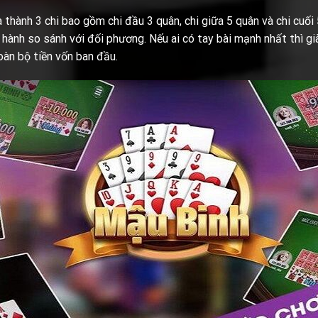
a thành 3 chi bao gồm chi đầu 3 quân, chi giữa 5 quân và chi cuố
 hành so sánh với đối phương. Nếu ai có tay bài mạnh nhất thì 
oàn bộ tiền vốn ban đầu.