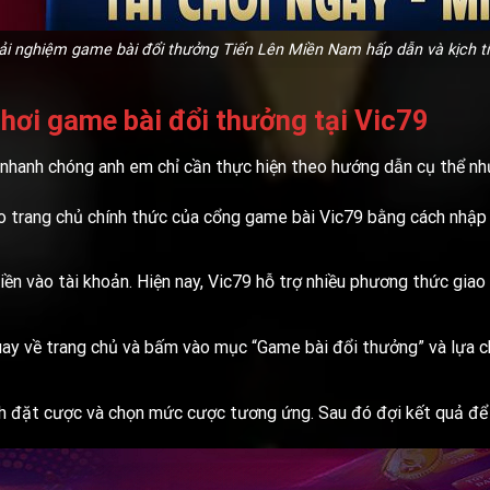
ải nghiệm game bài đổi thưởng Tiến Lên Miền Nam hấp dẫn và kịch t
chơi game bài đổi thưởng tại Vic79
nhanh chóng anh em chỉ cần thực hiện theo hướng dẫn cụ thể nh
ào trang chủ chính thức của cổng game bài Vic79 bằng cách nhập 
n vào tài khoản. Hiện nay, Vic79 hỗ trợ nhiều phương thức giao 
uay về trang chủ và bấm vào mục “Game bài đổi thưởng” và lựa ch
nh đặt cược và chọn mức cược tương ứng. Sau đó đợi kết quả để 