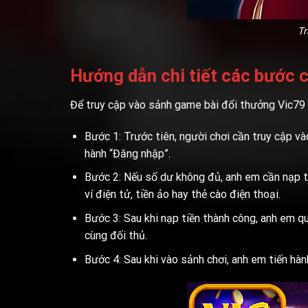
Tr
Hướng dẫn chi tiết các bước 
Để truy cập vào sảnh game bài đổi thưởng Vic79 
Bước 1: Trước tiên, người chơi cần truy cập v
hành “Đăng nhập”.
Bước 2: Nếu số dư không đủ, anh em cần nạp tiề
ví điện tử, tiền ảo hay thẻ cào điện thoại.
Bước 3: Sau khi nạp tiền thành công, anh em q
cùng đối thủ.
Bước 4: Sau khi vào sảnh chơi, anh em tiến hà