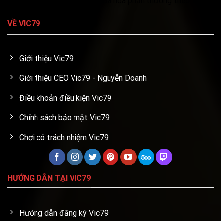
ngay cách tham gia để tối đa hóa phần thưởng theo tuần.
VỀ VIC79
Giới thiệu Vic79
Giới thiệu CEO Vic79 - Nguyễn Doanh
Điều khoản điều kiện Vic79
Chính sách bảo mật Vic79
Chơi có trách nhiệm Vic79
HƯỚNG DẪN TẠI VIC79
Hướng dẫn đăng ký Vic79