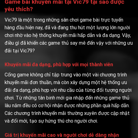
Game bài khuyến mãi tại Vic79 tại sao được
yêu thích?
Vic79 là một trong những sân chơi game bài trực tuyến
hàng đầu hiện nay, đã và đang thu hút một lượng lớn người
chơi nhờ vào hệ thống khuyến mãi hấp dẫn và đa dạng. Vậy,
điều gì đã khiến các game thủ say mê đến vậy với những ưu
đãi tại Vic79?
Khuyến mãi đa dạng, phù hợp với mọi thành viên
Cổng game không chỉ tập trung vào một vài chương trình
khuyến mãi đơn thuần, mà còn xây dựng một hệ thống ưu
đãi đa dạng, phù hợp với nhu cầu của từng đối tượng người
chơi. Từ những tân binh mới gia nhập đến những game thủ
lâu năm đều có cơ hội nhận được những phần quà hấp dẫn.
Các chương trình khuyến mãi thường xuyên được cập nhật
và đổi mới, tạo sự hứng thú cho người chơi.
Giá trị khuyến mãi cao và người chơi dễ dàng nhận