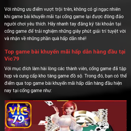
Với những ưu điểm vượt trội trên, không có gì ngạc nhiên
khi game bài khuyến mãi tại cổng game lại được đông đảo
người chơi yêu thích. Hãy nhanh tay đăng ký tài khoản tại
cổng game để trải nghiệm những giây phút giải trí tuyệt vời
và nhận về những phần quà hấp dẫn nhé!
Top game bài khuyến mãi hấp dẫn hàng đầu tại
Vic79
Với mục đích làm hài lòng các thành viên, cổng game đã tập
hợp và cung cấp kho tàng game đồ sộ. Trong đó, bạn có thể
điểm qua top game bài khuyến mãi hấp dẫn hàng đầu hiện
nay tại cổng game như: