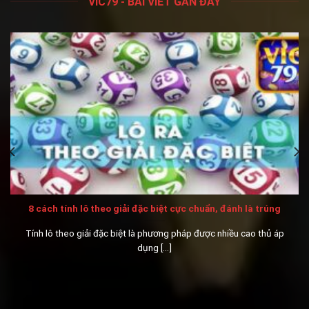
VIC79 - BÀI VIẾT GẦN ĐÂY
8 cách tính lô theo giải đặc biệt cực chuẩn, đánh là trúng
Tính lô theo giải đặc biệt là phương pháp được nhiều cao thủ áp
dụng [...]