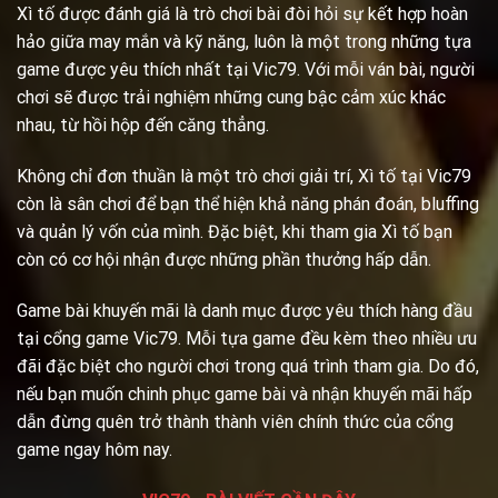
Xì tố được đánh giá là trò chơi bài đòi hỏi sự kết hợp hoàn
hảo giữa may mắn và kỹ năng, luôn là một trong những tựa
game được yêu thích nhất tại Vic79. Với mỗi ván bài, người
chơi sẽ được trải nghiệm những cung bậc cảm xúc khác
nhau, từ hồi hộp đến căng thẳng.
Không chỉ đơn thuần là một trò chơi giải trí, Xì tố tại Vic79
còn là sân chơi để bạn thể hiện khả năng phán đoán, bluffing
và quản lý vốn của mình. Đặc biệt, khi tham gia Xì tố bạn
còn có cơ hội nhận được những phần thưởng hấp dẫn.
Game bài khuyến mãi là danh mục được yêu thích hàng đầu
tại cổng game Vic79. Mỗi tựa game đều kèm theo nhiều ưu
đãi đặc biệt cho người chơi trong quá trình tham gia. Do đó,
nếu bạn muốn chinh phục game bài và nhận khuyến mãi hấp
dẫn đừng quên trở thành thành viên chính thức của cổng
game ngay hôm nay.