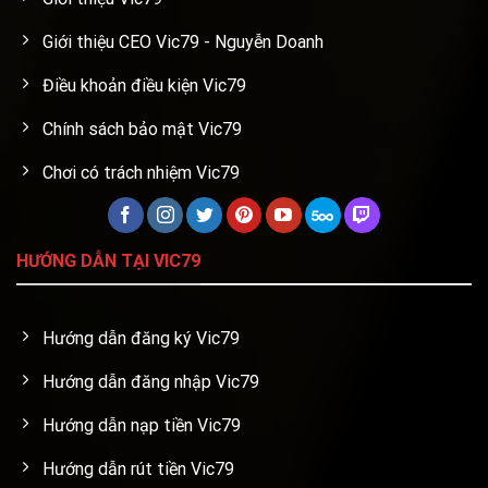
Giới thiệu CEO Vic79 - Nguyễn Doanh
Điều khoản điều kiện Vic79
Chính sách bảo mật Vic79
Chơi có trách nhiệm Vic79
HƯỚNG DẪN TẠI VIC79
Hướng dẫn đăng ký Vic79
Hướng dẫn đăng nhập Vic79
Hướng dẫn nạp tiền Vic79
Hướng dẫn rút tiền Vic79