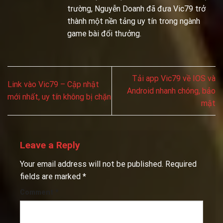
trường, Nguyễn Doanh đã đưa Vic79 trở
thành một nền tảng uy tín trong ngành
game bài đổi thưởng.
Tải app Vic79 về IOS và
Link vào Vic79 – Cập nhật
Android nhanh chóng, bảo
mới nhất, uy tín không bị chặn
mật
Leave a Reply
Your email address will not be published.
Required
fields are marked
*
Comment
*