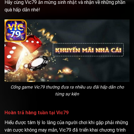
Hãy cùng Vic79 ăn mừng sinh nhật và nhận về những phần
quà hấp dẫn nhé!
Cổng game Vic79 thường đưa ra nhiều ưu đãi hấp dẫn cho
từng sự kiện
Hoàn trả hàng tuần tại Vic79
Hiểu được tâm lý lo lắng của người chơi khi gặp phải những
ván cược không may mắn, Vic79 đã triển khai chương trình