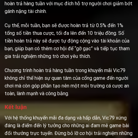
hoàn trả hàng tuần với mục đích hỗ trợ người chơi giảm bớt
gánh nặng tài chính.
Cụ thể, mỗi tuần, bạn sẽ được hoàn trả từ 0.5% đến 1%
tổng số tiền thua cược, tối đa lên đến 10 triệu đồng. Số
tiền hoàn trả này sẽ được tự động cộng vào tài khoản của
bạn, giúp bạn có thêm cơ hội để “gỡ gạc” và tiếp tục tham
gia trải nghiệm những trò chơi yêu thích.
Chương trình hoàn trả hàng tuần trong khuyến mãi Vic79
không chỉ thể hiện sự quan tâm của cổng game đến người
chơi mà còn góp phần tạo nên một môi trường cá cược an
toàn, lành mạnh và công bằng.
Kết luận
Với hệ thống khuyến mãi đa dạng và hấp dẫn, Vic79 xứng
đáng là điểm đến lý tưởng cho những ai đam mê game bài
đổi thưởng trực tuyến. Đừng bỏ lỡ cơ hội trải nghiệm những