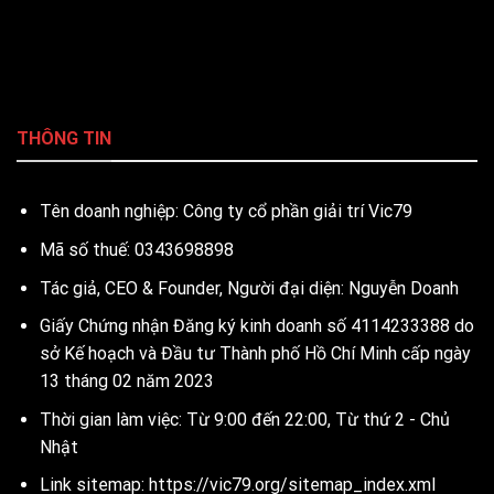
THÔNG TIN
Tên doanh nghiệp: Công ty cổ phần giải trí Vic79
Mã số thuế: 0343698898
Tác giả, CEO & Founder, Người đại diện: Nguyễn Doanh
Giấy Chứng nhận Đăng ký kinh doanh số 4114233388 do
sở Kế hoạch và Đầu tư Thành phố Hồ Chí Minh cấp ngày
13 tháng 02 năm 2023
Thời gian làm việc: Từ 9:00 đến 22:00, Từ thứ 2 - Chủ
Nhật
Link sitemap: https://vic79.org/sitemap_index.xml