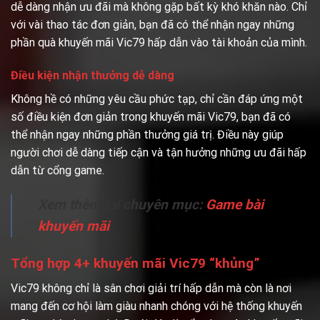
dễ dàng nhận ưu đãi mà không gặp bất kỳ khó khăn nào. Chỉ
với vài thao tác đơn giản, bạn đã có thể nhận ngay những
phần quà khuyến mãi Vic79 hấp dẫn vào tài khoản của mình.
Điều kiện nhận thưởng dễ dàng
Không hề có những yêu cầu phức tạp, chỉ cần đáp ứng một
số điều kiện đơn giản trong khuyến mãi Vic79, bạn đã có
thể nhận ngay những phần thưởng giá trị. Điều này giúp
người chơi dễ dàng tiếp cận và tận hưởng những ưu đãi hấp
dẫn từ cổng game.
Xem thêm tại chuyên mục:
Game bài
khuyến mãi
Tổng hợp 4+ khuyến mãi Vic79 “khủng”
Vic79 không chỉ là sân chơi giải trí hấp dẫn mà còn là nơi
mang đến cơ hội làm giàu nhanh chóng với hệ thống khuyến