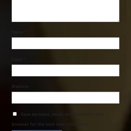
Name
*
Email
*
Website
Save my name, email, and website in this
browser for the next time I comment.