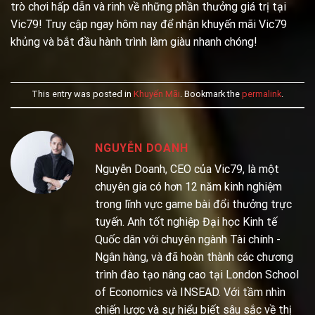
trò chơi hấp dẫn và rinh về những phần thưởng giá trị tại
Vic79! Truy cập ngay hôm nay để nhận khuyến mãi Vic79
khủng và bắt đầu hành trình làm giàu nhanh chóng!
This entry was posted in
Khuyến Mãi
. Bookmark the
permalink
.
NGUYỄN DOANH
Nguyễn Doanh, CEO của Vic79, là một
chuyên gia có hơn 12 năm kinh nghiệm
trong lĩnh vực game bài đổi thưởng trực
tuyến. Anh tốt nghiệp Đại học Kinh tế
Quốc dân với chuyên ngành Tài chính -
Ngân hàng, và đã hoàn thành các chương
trình đào tạo nâng cao tại London School
of Economics và INSEAD. Với tầm nhìn
chiến lược và sự hiểu biết sâu sắc về thị