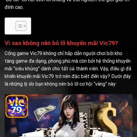
đỉnh cao.
Vì sao không nên bỏ lỡ khuyến mãi Vic79?
Cổng game Vic79 không chỉ hấp dẫn người chơi bởi kho
tàng game đa dạng, phong phú mà còn bởi hệ thống khuyến
mãi “siêu khủng” dành cho tất cả thành viên. Vậy, điều gì đã
khiến khuyến mãi Vic79 trở nên đặc biệt đến vậy? Dưới đây
là những lý do bạn không nên bỏ lỡ cơ hội “vàng” này: