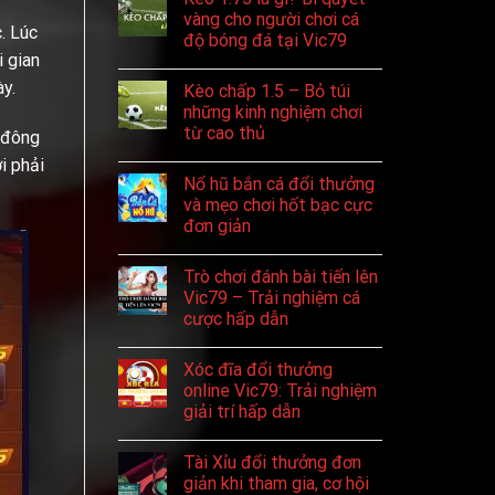
vàng cho người chơi cá
. Lúc
độ bóng đá tại Vic79
i gian
ày.
Kèo chấp 1.5 – Bỏ túi
những kinh nghiệm chơi
từ cao thủ
c đông
i phải
Nổ hũ bắn cá đổi thưởng
và mẹo chơi hốt bạc cực
đơn giản
Trò chơi đánh bài tiến lên
Vic79 – Trải nghiệm cá
cược hấp dẫn
Xóc đĩa đổi thưởng
online Vic79: Trải nghiệm
giải trí hấp dẫn
Tài Xỉu đổi thưởng đơn
giản khi tham gia, cơ hội