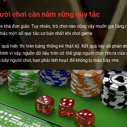
người chơi cần nắm vững quy tắc
ne khá đơn giản. Tuy nhiên, trò chơi nào cũng vậy muốn gia tăng 
chắc một số quy tắc cơ bản nhất khi chơi game.
 quả hiển thị trên bảng thống kê thật kỹ. Kết quả này sẽ phản á
hính vì vậy, nguồn dữ liệu trên có thể giúp người chơi tìm ra cửa
i bẫy người chơi, bạn phải linh hoạt để không bị mắc bẫy nhé.