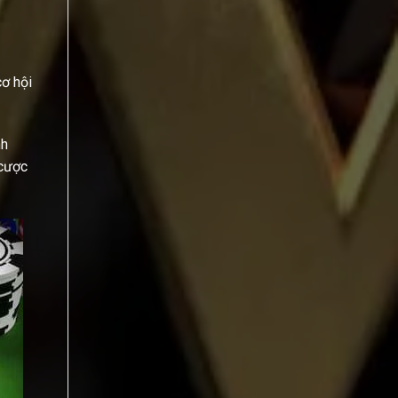
cơ hội
nh
 cược