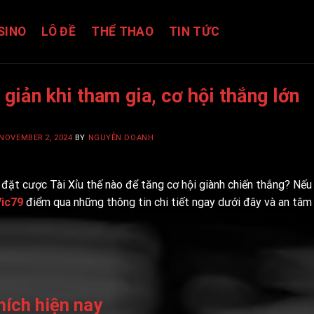
SINO
LÔ ĐỀ
THỂ THAO
TIN TỨC
 giản khi tham gia, cơ hội thắng lớn
NOVEMBER 2, 2024
BY
NGUYỄN DOANH
 đặt cược Tài Xỉu thế nào để tăng cơ hội giành chiến thắng? Nế
Vic79
điểm qua những thông tin chi tiết ngay dưới đây và an tâm
hích hiện nay