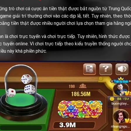
ững trò chơi cá cược ăn tiền thật được bắt nguồn từ Trung Quốc
ame giải trí thường chơi vào các dịp lễ, tết. Tuy nhiên, theo thờ
ằng tiền thật được nhiều người chơi lựa chọn tham gia hằng ng
n là chơi trực tuyến và chơi trực tiếp. Tuy nhiên, hình thức đượ
 tuyến online. Vì chơi trực tiếp theo kiểu truyền thống người chơ
điều này khá phiền phức.