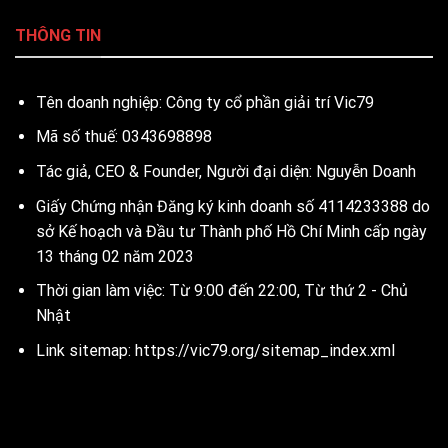
THÔNG TIN
Tên doanh nghiệp: Công ty cổ phần giải trí Vic79
Mã số thuế: 0343698898
Tác giả, CEO & Founder, Người đại diện: Nguyễn Doanh
Giấy Chứng nhận Đăng ký kinh doanh số 4114233388 do
sở Kế hoạch và Đầu tư Thành phố Hồ Chí Minh cấp ngày
13 tháng 02 năm 2023
Thời gian làm việc: Từ 9:00 đến 22:00, Từ thứ 2 - Chủ
Nhật
Link sitemap: https://vic79.org/sitemap_index.xml