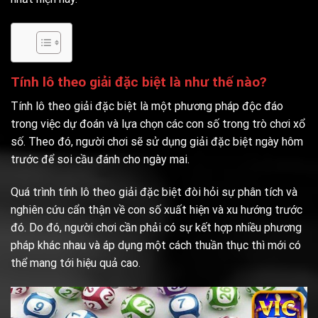
Tính lô theo giải đặc biệt là như thế nào?
Tính lô theo giải đặc biệt là một phương pháp độc đáo
trong việc dự đoán và lựa chọn các con số trong trò chơi xổ
số. Theo đó, người chơi sẽ sử dụng giải đặc biệt ngày hôm
trước để soi cầu đánh cho ngày mai.
Quá trình tính lô theo giải đặc biệt đòi hỏi sự phân tích và
nghiên cứu cẩn thận về con số xuất hiện và xu hướng trước
đó. Do đó, người chơi cần phải có sự kết hợp nhiều phương
pháp khác nhau và áp dụng một cách thuần thục thì mới có
thể mang tới hiệu quả cao.