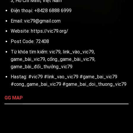
3, Hồ Chí Minh, Việt Nam
Điện thoại: +8428 6888 6999
Email:
vic79@gmail.com
Website: https://vic79.org/
Post Code: 72408
Từ khóa tìm kiếm: vic79, link_vào_vic79,
game_bài_vic79, cổng_game_bài_vic79,
game_bài_đổi_thưởng_vic79
Hastag: #vic79 #link_vao_vic79 #game_bai_vic79
#cong_game_bai_vic79 #game_bai_doi_thuong_vic79
GG MAP