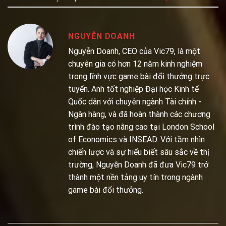
NGUYỄN DOANH
Nguyễn Doanh, CEO của Vic79, là một
chuyên gia có hơn 12 năm kinh nghiệm
trong lĩnh vực game bài đổi thưởng trực
tuyến. Anh tốt nghiệp Đại học Kinh tế
Quốc dân với chuyên ngành Tài chính -
Ngân hàng, và đã hoàn thành các chương
trình đào tạo nâng cao tại London School
of Economics và INSEAD. Với tầm nhìn
chiến lược và sự hiểu biết sâu sắc về thị
trường, Nguyễn Doanh đã đưa Vic79 trở
thành một nền tảng uy tín trong ngành
game bài đổi thưởng.