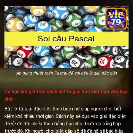
Áp dụng thuật toán Pascal để soi cầu lô giải đặc biệt
Cơ hội làm giàu với cách bắt lô giải đặc biệt dựa vào bạc
nhớ
Bắt lô từ giải đặc biệt theo bạc nhớ giúp người chơi tiết
kiệm khá nhiều thời gian. Cách này sẽ dựa vào giải đặc biệt
đã về để đối chiếu theo bảng bạc nhớ đã được tổng hợp
trước đó. Khi người chơi biết cặp số đề đã nổ sẽ báo hiệu