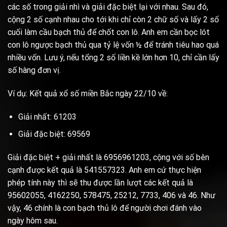
các số trong giải nhì và giải đặc biệt lại với nhau. Sau đó,
cộng 2 số cạnh nhau cho tới khi chỉ còn 2 chữ số và lấy 2 số
cuối làm cầu bạch thủ để chốt con lô. Anh em cần bọc lót
con lô ngược bạch thủ qua tỷ lệ vốn ½ để tránh tiêu hao quá
nhiều vốn. Lưu ý, nếu tổng 2 số liền kề lớn hơn 10, chỉ cần lấy
số hàng đơn vị.
Ví dụ: Kết quả xổ số miền Bắc ngày 22/10 về:
Giải nhất: 61203
Giải đặc biệt: 69569
Giải đặc biệt + giải nhất là 6956961203, cộng với số bên
cạnh được kết quả là 541557323. Anh em cứ thực hiện
phép tính này thì sẽ thu được lần lượt các kết quả là
95602055, 4162250, 578475, 25212, 7733, 406 và 46. Như
vậy, 46 chính là con bạch thủ lô để người chơi đánh vào
ngày hôm sau.